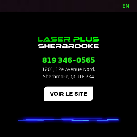
Skip
to
content
819 346-0565
1201, 12e Avenue Nord,
Sherbrooke, QC J1E 2X4
VOIR LE SITE